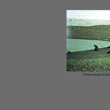
Gentoo-pingviinejä 