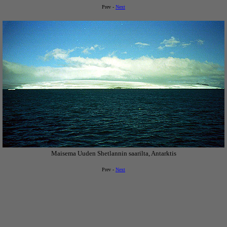
Prev -
Next
Maisema Uuden Shetlannin saarilta, Antarktis
Prev -
Next