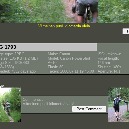
Viimeinen puoli kilometriä vielä.
G 1793
ge type: JPEG
Make: Canon
ISO:
unknown
e size: 106 KB (1.2 MB)
Model: Canon PowerShot
Focal length:
ge Size: 640x480
A610
146mm
48x1536)
Flash: 80
Shutter: 1/80s
oaded: 7332 days ago
Taken: 2006:07:11 19:46:08
Aperture: f4.1
age
Comments :
Viimeinen puoli kilometriä vielä.