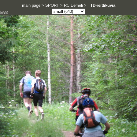
main page
>
SPORT
>
RC Eemeli
>
TTD-reittikuvia
mage