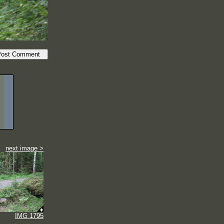
next image >
IMG 1795