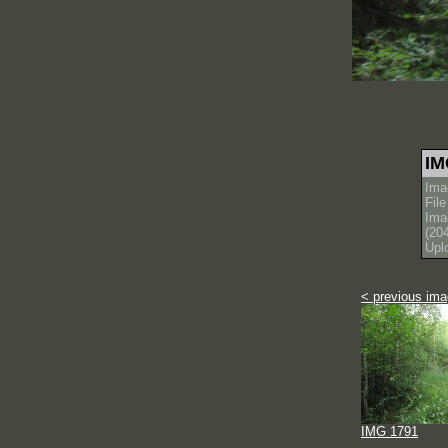
IM
Ima
Fil
Ima
(20
Upl
< previous im
IMG 1791