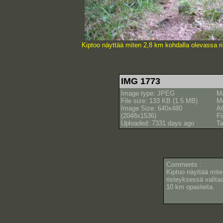
Kiptoo näyttää miten 2,8 km kohdalla olevassa r
IMG 1773
Image type: JPEG
M
File size: 133 KB (1.5 MB)
M
Image Size: 640x480
A
(2048x1536)
Fl
Uploaded: 7331 days ago
Ta
Comments :
Kiptoo näyttää mit
risteyksessä valita
10 km opasteita.