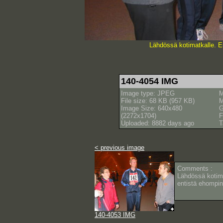
Lähdössä kotimatkalle. E
140-4054 IMG
Image type: JPEG
M
File size: 68 KB (957 KB)
M
Image Size: 640x480
(2272x1704)
F
Uploaded: 8882 days ago
T
< previous image
Comments :
Lähdössä kotim
entistä ehompin
140-4053 IMG