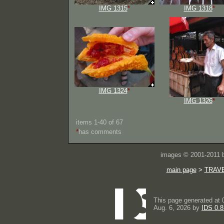
IMG 1315
*
IMG 1318
*
IMG 1324
*
IMG 1326
*
items 1-40 of 67
*
has comments
images © 2001-2011
main page
>
TRAV
This page generated at 
Aug. 6, 2026 by
IDS 0.8