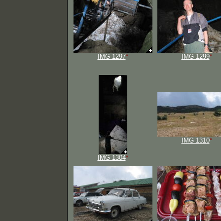
IMG 1297
*
IMG 1299
*
IMG 1310
*
IMG 1304
*