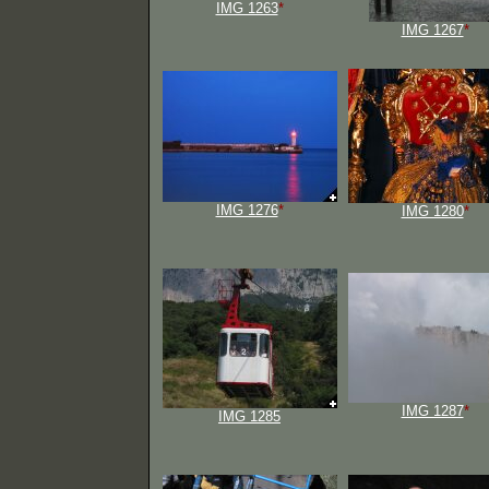
IMG 1263
*
IMG 1267
*
IMG 1276
*
IMG 1280
*
IMG 1287
*
IMG 1285