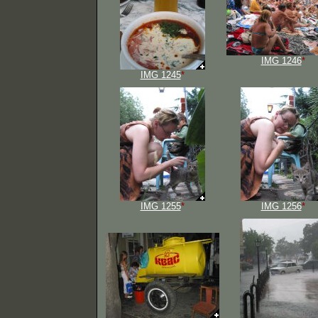
IMG 1246
*
IMG 1245
*
IMG 1255
*
IMG 1256
*