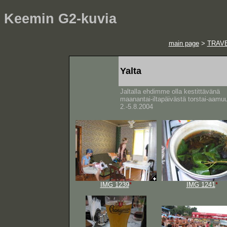
Keemin G2-kuvia
main page
>
TRAV
Yalta
Jaltalla ehdimme olla kestittävänä
maanantai-iltapäivästä torstai-aamu
2.-5.8.2004
IMG 1239
*
IMG 1241
*