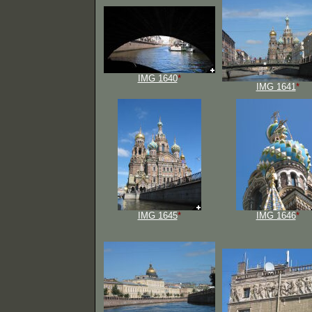
IMG 1640
*
IMG 1641
*
IMG 1645
*
IMG 1646
*