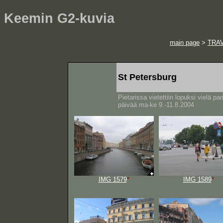
Keemin G2-kuvia
main page
>
TRA
St Petersburg
Pietarissa vietettiin lopuksi vielä par
päivää ma-ke 9.-11.8.2004
IMG 1579
*
IMG 1589
*