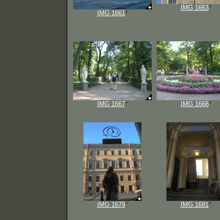
IMG 1663
*
IMG 1661
*
IMG 1667
*
IMG 1668
*
IMG 1679
*
IMG 1681
*