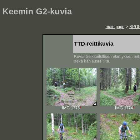
Keemin G2-kuvia
main page
>
SPO
TTD-reittikuvia
Kuvia Seikkailullisen elämyksen reiti
sekä kahlausreitiltä.
IMG 1773
*
IMG 1774
*