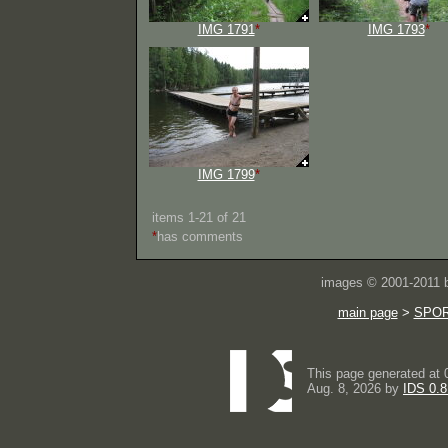
IMG 1791
*
IMG 1793
*
IMG 1799
*
items 1-21 of 21
*
has comments
images © 2001-2011
main page
>
SPO
This page generated at 
Aug. 8, 2026 by
IDS 0.8