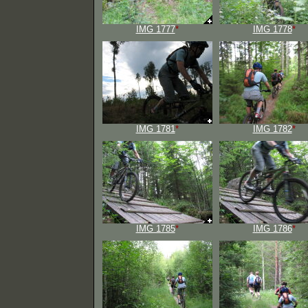
IMG 1777
*
IMG 1778
*
IMG 1781
*
IMG 1782
*
IMG 1785
*
IMG 1786
*