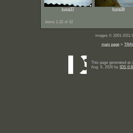
kuva37
kuva38
items 1-32 of 32
images © 2001-2011
main page
>
TRA
This page generated at 
Aug. 6, 2026 by
IDS 0.8