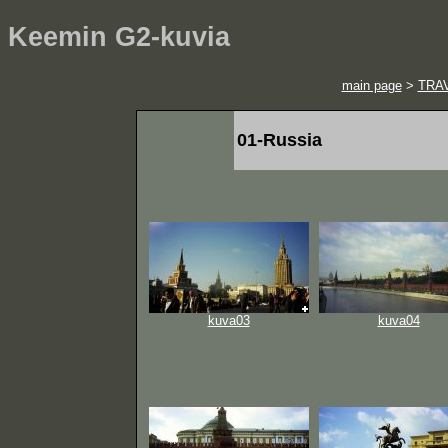
Keemin G2-kuvia
main page
>
TRA
01-Russia
kuva03
kuva04