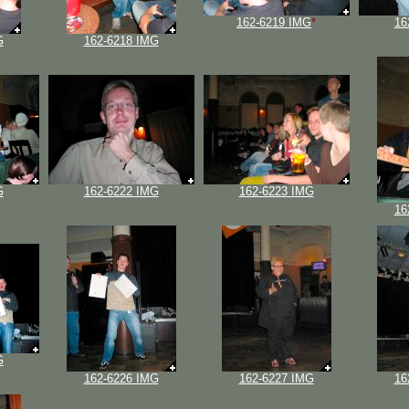
162-6219 IMG
*
16
G
162-6218 IMG
G
162-6222 IMG
162-6223 IMG
16
G
162-6226 IMG
162-6227 IMG
16