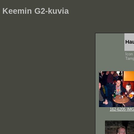
Keemin G2-kuvia
Hau
Icon 
Tamp
162-6205 IM