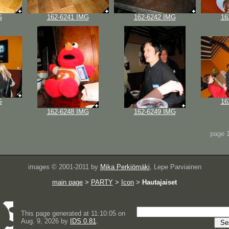
G
162-6241 IMG
162-6242 IMG
16
G
16
162-6248 IMG
162-6249 IMG
page 1
images © 2001-2011 by
Mika Perkiömäki
, Lepe Parviainen
main page
>
PARTY
>
Icon
>
Hautajaiset
This page generated at 11:10:05 on
Aug. 9, 2026 by
IDS 0.81
.