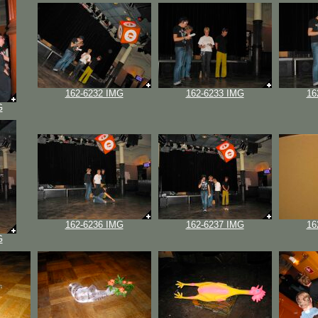
162-6232 IMG
162-6233 IMG
16
G
162-6236 IMG
162-6237 IMG
16
G