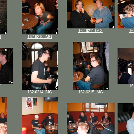
162-6211 IMG
16
G
162-6210 IMG
G
16
162-6214 IMG
162-6215 IMG