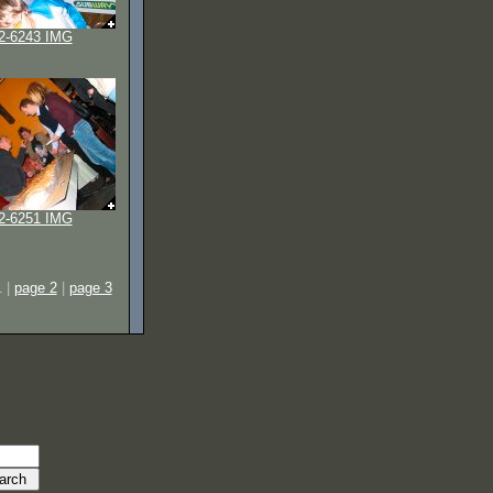
2-6243 IMG
2-6251 IMG
 |
page 2
|
page 3