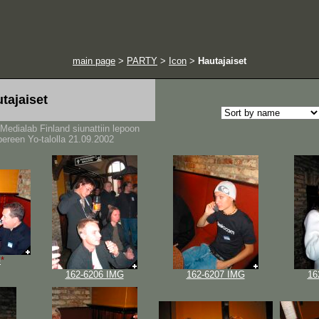
main page
>
PARTY
>
Icon
>
Hautajaiset
tajaiset
Medialab Finland siunattiin lepoon
ereen Yo-talolla 21.09.2002
G
*
162-6206 IMG
162-6207 IMG
16