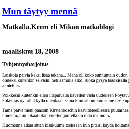
Mun täytyy mennä
Matkalla.Keem eli Mikan matkablogi
maaliskuu 18, 2008
Tyhjennysharjoitus
Laiskoja paivia kaksi lisaa takana... Maha oli koko sunnuntain oudon 
onneksi kuitenkin selvisin, heti aamulla alkoi ruoka pysya taas sisall
aloitettua.
Poikkesin kuitenkin eilen iltapaivalla kavellen viela uudelleen Poytavu
kokemus nyt ollut kylla ollenkaan sama kuin silloin kun sinne itse kiip
Tama paiva meni paaosin Kirstenboschin kasvitieteellisessa puutarhass
hoidettu, niin lokaatiokin vuorten juurella on mita mainioin.
Huomenna alkaa sitten kisakuume tosissaan kun pitaisi kayda hoitam