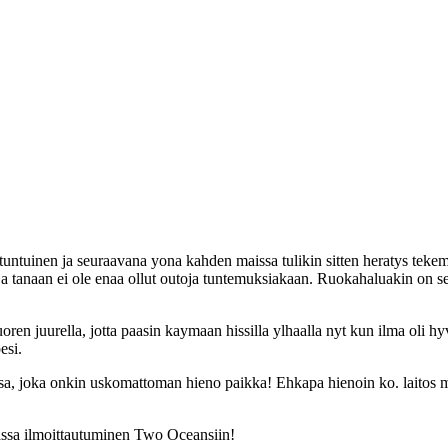
tuntuinen ja seuraavana yona kahden maissa tulikin sitten heratys tekem
a ja tanaan ei ole enaa ollut outoja tuntemuksiakaan. Ruokahaluakin on s
oren juurella, jotta paasin kaymaan hissilla ylhaalla nyt kun ilma oli hyv
esi.
a, joka onkin uskomattoman hieno paikka! Ehkapa hienoin ko. laitos mis
assa ilmoittautuminen Two Oceansiin!