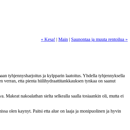
« Kesa!
|
Main
|
Saunontaa ja muuta rentoilua »
aan tyhjennysharjoitus ja kylpparin laatoitus. Yhdella tyhjennyksella
en verran, etta pienta hiilihydraattitankkauksen tynkaa on saanut
a. Makeat nakoalathan sielta selkealla saalla tosiaankin oli, mutta ei
sa olen kaynyt. Paitsi etta alue on laaja ja monipuolinen ja hyvin