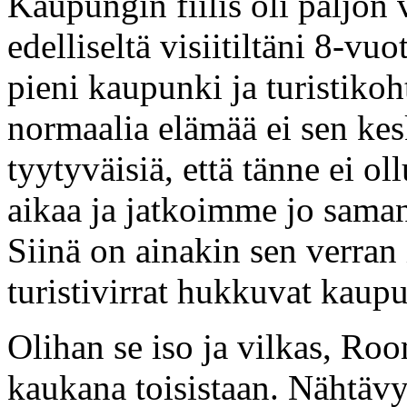
Kaupungin fiilis oli paljon
edelliseltä visiitiltäni 8-vu
pieni kaupunki ja turistikoht
normaalia elämää ei sen kes
tyytyväisiä, että tänne ei o
aikaa ja jatkoimme jo sama
Siinä on ainakin sen verran 
turistivirrat hukkuvat kaup
Olihan se iso ja vilkas, Roo
kaukana toisistaan. Nähtävy