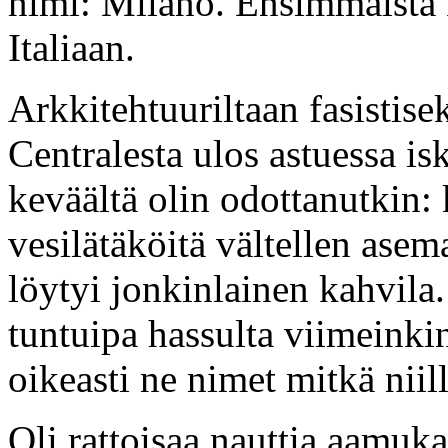
nimi: Milano. Ensimmäistä 
Italiaan.
Arkkitehtuuriltaan fasistise
Centralesta ulos astuessa is
keväältä olin odottanutkin
vesilätäköitä vältellen asem
löytyi jonkinlainen kahvila
tuntuipa hassulta viimeinkin
oikeasti ne nimet mitkä niill
Oli rattoisaa nauttia aamuka