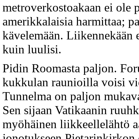
metroverkostoakaan ei ole 
amerikkalaisia harmittaa; pa
kävelemään. Liikennekään ei
kuin luulisi.
Pidin Roomasta paljon. Fo
kukkulan raunioilla voisi vi
Tunnelma on paljon mukavam
Sen sijaan Vatikaanin ruuhk
myöhäinen liikkeellelähtö aa
jonotukseen Pietarinkirkon 