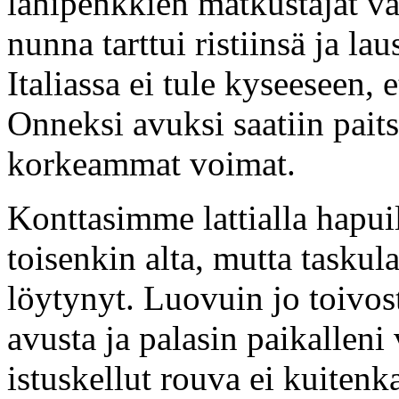
lähipenkkien matkustajat val
nunna tarttui ristiinsä ja la
Italiassa ei tule kyseeseen,
Onneksi avuksi saatiin paits
korkeammat voimat.
Konttasimme lattialla hapuill
toisenkin alta, mutta tasku
löytynyt. Luovuin jo toivost
avusta ja palasin paikalleni
istuskellut rouva ei kuiten