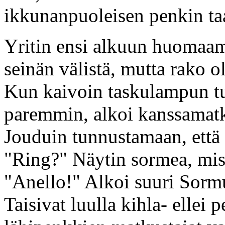
ikkunanpuoleisen penkin taa
Yritin ensi alkuun huomaama
seinän välistä, mutta rako ol
Kun kaivoin taskulampun t
paremmin, alkoi kanssamatk
Jouduin tunnustamaan, että 
"Ring?" Näytin sormea, mi
"Anello!" Alkoi suuri Sorm
Taisivat luulla kihla- ellei