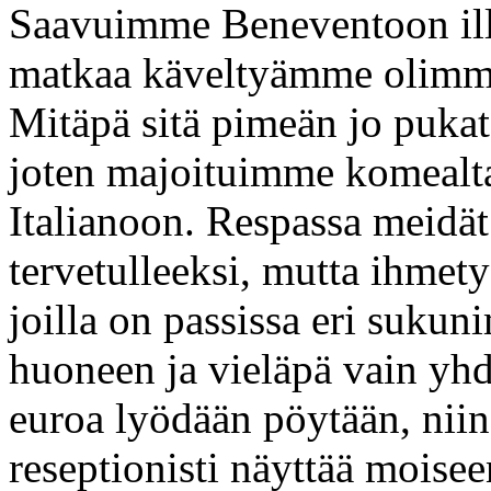
Saavuimme Beneventoon ill
matkaa käveltyämme olimme
Mitäpä sitä pimeän jo puka
joten majoituimme komealt
Italianoon. Respassa meidät
tervetulleeksi, mutta ihmetys
joilla on passissa eri suku
huoneen ja vieläpä vain yhd
euroa lyödään pöytään, niin
reseptionisti näyttää moise