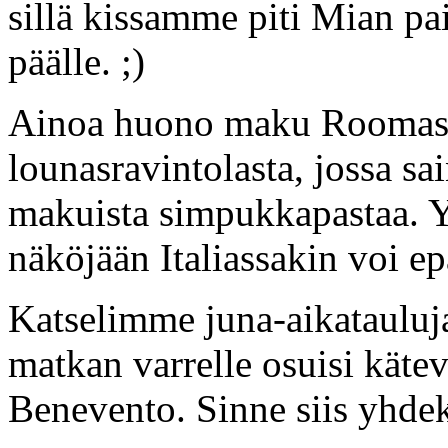
sillä kissamme piti Mian pai
päälle. ;)
Ainoa huono maku Roomassa 
lounasravintolasta, jossa 
makuista simpukkapastaa. Yy
näköjään Italiassakin voi e
Katselimme juna-aikatauluja k
matkan varrelle osuisi käte
Benevento. Sinne siis yhdek