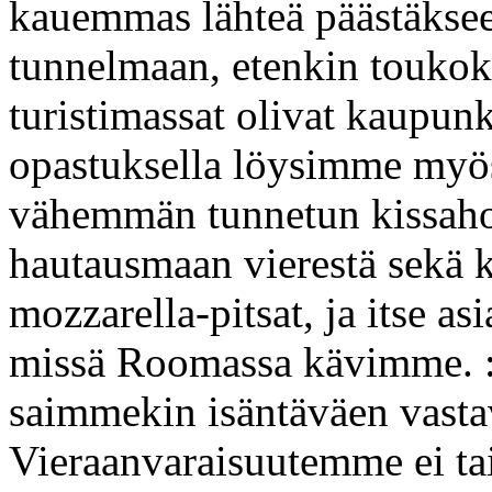
kauemmas lähteä päästäkse
tunnelmaan, etenkin touko
turistimassat olivat kaupun
opastuksella löysimme myö
vähemmän tunnetun kissahoi
hautausmaan vierestä sekä 
mozzarella-pitsat, ja itse 
missä Roomassa kävimme. :
saimmekin isäntäväen vastav
Vieraanvaraisuutemme ei tai