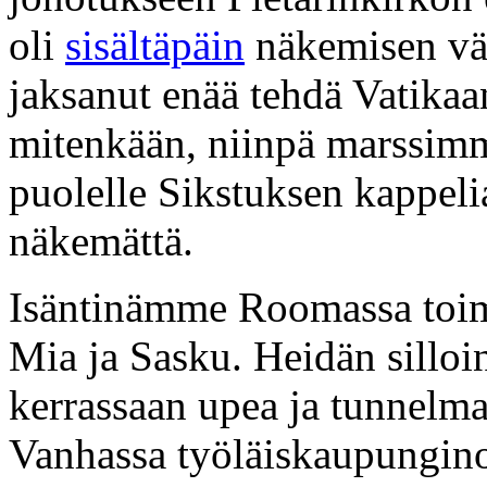
oli
sisältäpäin
näkemisen väär
jaksanut enää tehdä Vatikaa
mitenkään, niinpä marssimme
puolelle Sikstuksen kappeli
näkemättä.
Isäntinämme Roomassa toimi
Mia ja Sasku. Heidän silloi
kerrassaan upea ja tunnelmal
Vanhassa työläiskaupungino