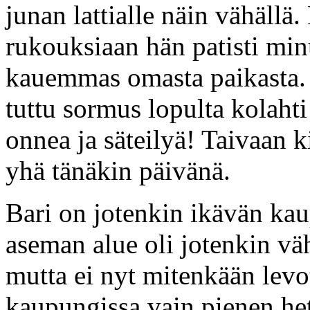
junan lattialle näin vähällä
rukouksiaan hän patisti minu
kauemmas omasta paikasta. J
tuttu sormus lopulta kolahti
onnea ja säteilyä! Taivaan 
yhä tänäkin päivänä.
Bari on jotenkin ikävän ka
aseman alue oli jotenkin vä
mutta ei nyt mitenkään levo
kaupungissa vain pienen het