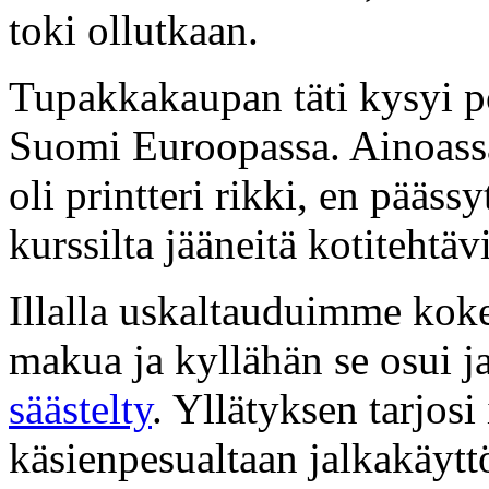
toki ollutkaan.
Tupakkakaupan täti kysyi p
Suomi Euroopassa. Ainoassa 
oli printteri rikki, en pääs
kurssilta jääneitä kotitehtäv
Illalla uskaltauduimme kok
makua ja kyllähän se osui j
säästelty
. Yllätyksen tarjosi
käsienpesualtaan jalkakäytt